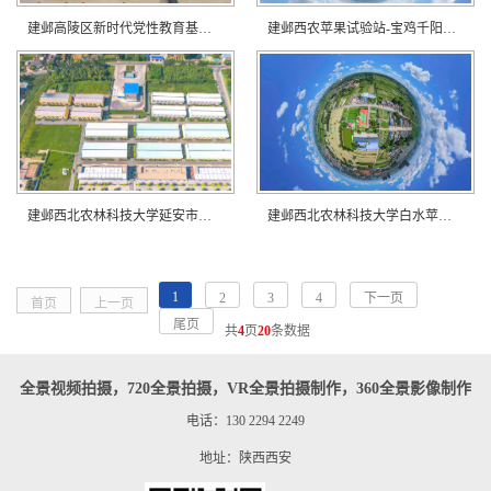
建邺高陵区新时代党性教育基地在线展馆！
建邺西农苹果试验站-宝鸡千阳县苹果示范基地
建邺西北农林科技大学延安市洛川苹果试验站
建邺西北农林科技大学白水苹果试验示范站
1
2
3
4
下一页
首页
上一页
尾页
共
4
页
20
条数据
全景视频拍摄，720全景拍摄，VR全景拍摄制作，360全景影像制作
电话：130 2294 2249
地址：陕西西安