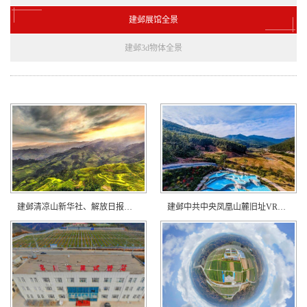
建邺展馆全景
建邺3d物体全景
建邺清凉山新华社、解放日报社旧址
建邺中共中央凤凰山麓旧址VR全景