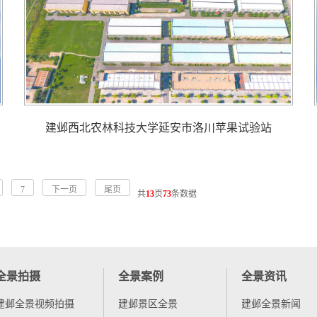
建邺西北农林科技大学延安市洛川苹果试验站
7
下一页
尾页
共
13
页
73
条数据
全景拍摄
全景案例
全景资讯
建邺全景视频拍摄
建邺景区全景
建邺全景新闻