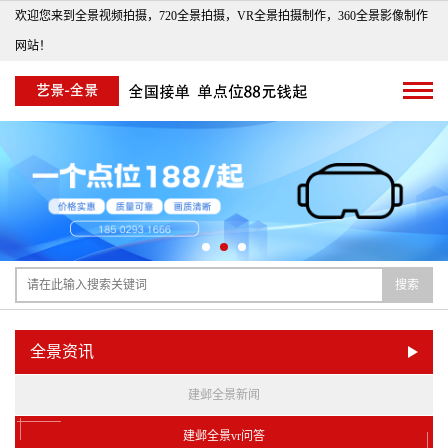
欢迎您来到全景视频拍摄，720全景拍摄，VR全景拍摄制作，360全景影像制作
网站！
搜索
全景资讯
建邺全景新闻
建邺全景vr问答