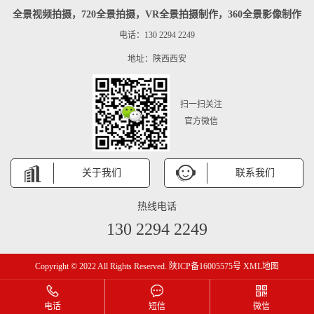
全景视频拍摄，720全景拍摄，VR全景拍摄制作，360全景影像制作
电话：130 2294 2249
地址：陕西西安
扫一扫关注
官方微信
关于我们
联系我们
热线电话
130 2294 2249
Copyright © 2022 All Rights Reserved.
陕ICP备16005575号
XML地图
电话
短信
微信