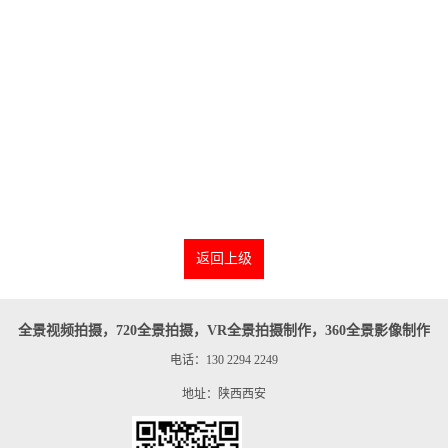
返回上级
全景视频拍摄，720全景拍摄，VR全景拍摄制作，360全景影像制作
电话：130 2294 2249
地址：陕西西安