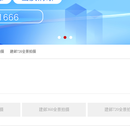
拍摄
建邺720全景拍摄
摄
建邺360全景拍摄
建邺720全景