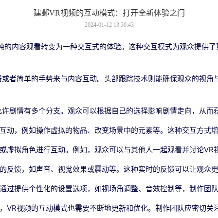
建邺VR视频的互动模式：打开全新体验之门
2024-01-12 13:30:43
单纯的内容观看转变为一种交互式的体验。这种交互模式为观众提供
器或者简单的手势来与内容互动。头部跟踪技术则能确保观众的视角
允许剧情有多个分支。观众可以根据自己的选择影响剧情走向，从而
互动，例如操作虚拟的物品、改变场景中的元素等。这种交互方式
或虚拟角色进行互动。例如，观众可以与其他人一起观看并讨论VR
的反馈，如声音、视觉效果或震动等。这种实时的反馈可以让观众
通过提供个性化的设置选项，如视场角调整、音效控制等，制作团
，VR视频的互动模式也需要不断地更新和优化。制作团队应密切关