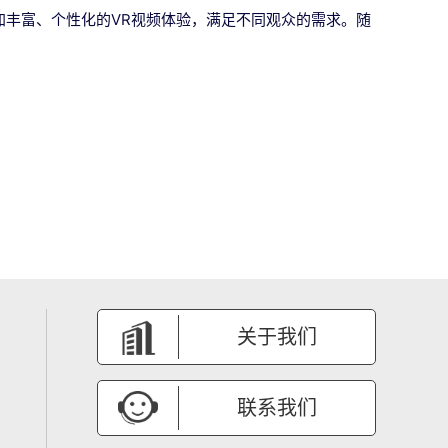
加丰富、个性化的VR视频体验，满足不同观众的需求。随
关于我们
联系我们