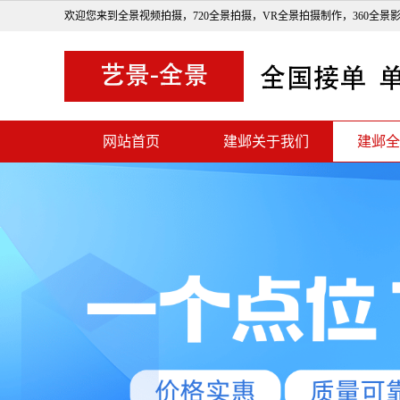
欢迎您来到全景视频拍摄，720全景拍摄，VR全景拍摄制作，360全景
网站首页
建邺关于我们
建邺全