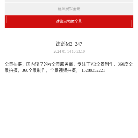
建邺展馆全景
建邺3d物体全景
建邺M2_247
2024-01-14 16:33:10
全景拍摄，国内较早的vr全景服务商，专注于VR全景制作，360度全
景拍摄，360全景制作，全景视频拍摄， 13289352221