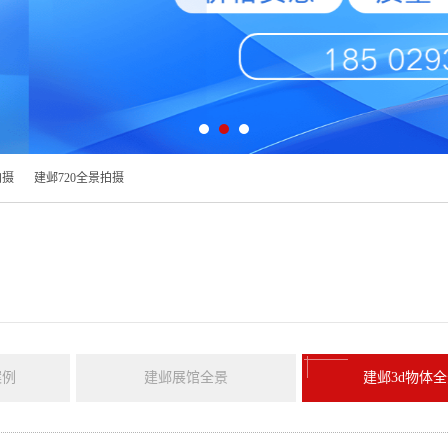
拍摄
建邺720全景拍摄
案例
建邺展馆全景
建邺3d物体