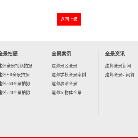
返回上级
全景拍摄
全景案例
全景资讯
建邺全景视频拍摄
建邺景区全景
建邺全景新闻
建邺VR全景拍摄
建邺学校全景案例
建邺全景vr问答
建邺360全景拍摄
建邺展馆全景
建邺720全景拍摄
建邺3d物体全景