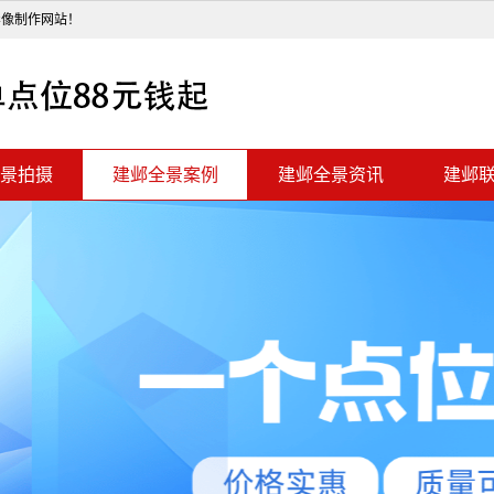
影像制作网站！
景拍摄
建邺全景案例
建邺全景资讯
建邺