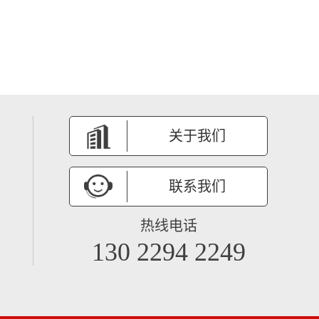
关于我们
联系我们
热线电话
130 2294 2249