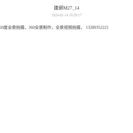
建邺M27_14
2024-01-14 16:29:17
全景拍摄，360全景制作，全景视频拍摄， 13289352221