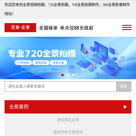
欢迎您来到全景视频拍摄，720全景拍摄，VR全景拍摄制作，360全景影像制作
网站！
搜索
全景案例
建邺景区全景
建邺学校全景案例