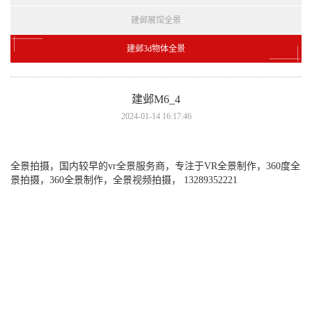
建邺展馆全景
建邺3d物体全景
建邺M6_4
2024-01-14 16:17:46
全景拍摄，国内较早的vr全景服务商，专注于VR全景制作，360度全
景拍摄，360全景制作，全景视频拍摄， 13289352221