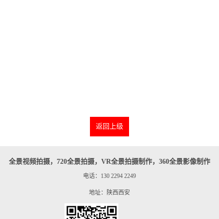
返回上级
全景视频拍摄，720全景拍摄，VR全景拍摄制作，360全景影像制作
电话：130 2294 2249
地址：陕西西安