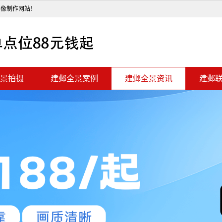
影像制作网站！
景拍摄
建邺全景案例
建邺全景资讯
建邺