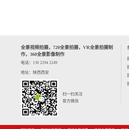
全景视频拍摄，720全景拍摄，VR全景拍摄制
作，360全景影像制作
电话：130 2294 2249
地址：陕西西安
扫一扫关注
官方微信