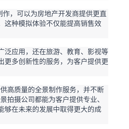
制作，可以为房地产开发商提供更直
。这种模拟体验不仅能提高销售效
到广泛应用，还在旅游、教育、影视等
出更多创新性的服务，为客户提供更
提供高质量的全景制作服务，并不断
全景拍摄公司都能为客户提供专业、
能够在未来的发展中取得更大的成