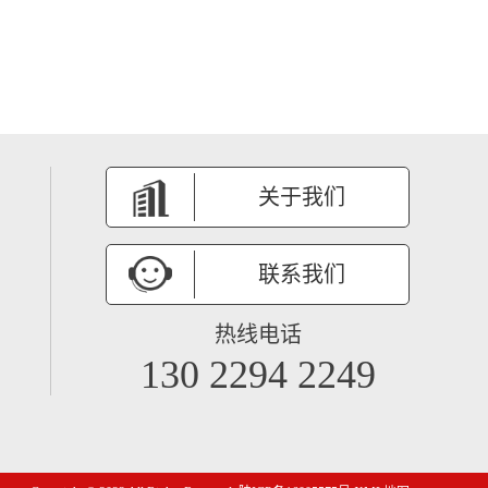
关于我们
联系我们
热线电话
130 2294 2249