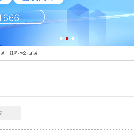
拍摄
建邺720全景拍摄
答