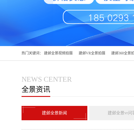
热门关键词：
建邺全景视频拍摄
建邺VR全景拍摄
建邺360全景
NEWS CENTER
全景资讯
建邺全景新闻
建邺全景vr问