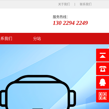
关于我们
联系我们
服务热线：
130 2294 2249
联系我们
分站