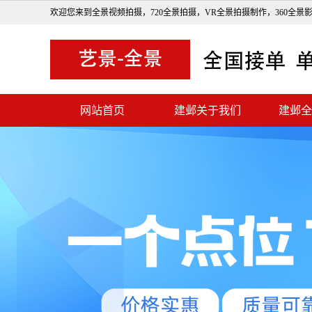
欢迎您来到全景视频拍摄，720全景拍摄，VR全景拍摄制作，360全景
网站首页
建邺关于我们
建邺全